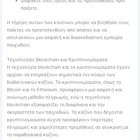
Διαβάστε τους όρους και τις προϋποθέσεις πριν
παίξετε.
Η τήρηση αυτών των κανόνων μπορεί να βοηθήσει τους
παίκτες να προστατευθούν από απάτες και να
απολαύσουν μια ασφαλή και διασκεδαστική εμπειρία
παιχνιδιού.
Τεχνολογίες Blockchain και Κρυπτονομίσματα
Η τεχνολογία blockchain και τα κρυπτονομίσματα έχουν
αρχίσει να επηρεάζουν σημαντικά τον κόσμο των
διαδικτυακών καζίνο. Τα κρυπτονομίσματα, όπως το
Bitcoin και το Ethereum, προσφέρουν μια ασφαλή και
ανώνυμη μέθοδο πληρωμής, ενώ η τεχνολογία
blockchain εξασφαλίζει τη διαφάνεια και την
ακεραιότητα των παιχνιδιών. Τα καζίνο που δέχονται
κρυπτονομίσματα συχνά προσφέρουν ταχύτερες
πληρωμές και χαμηλότερες προμήθειες σε σύγκριση με
τα παραδοσιακά καζίνο.