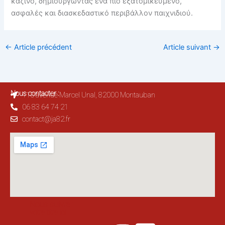
καζίνο, δημιουργώντας ένα πιο εξατομικευμένο,
ασφαλές και διασκεδαστικό περιβάλλον παιχνιδιού.
←
Article précédent
Article suivant
→
Nous contacter :
110 avenue Marcel Unal, 82000 Montauban
06 83 64 74 21
contact@ja82.fr
Nous suivre :
votre titre ici