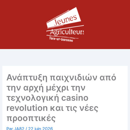
Aller
au
contenu
Ανάπτυξη παιχνιδιών από
την αρχή μέχρι την
τεχνολογική casino
revolution και τις νέες
προοπτικές
Par
JA82
/
22 juin 2026