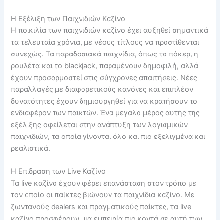
Η Εξέλιξη των Παιχνιδιών Καζίνο
Η ποικιλία των παιχνιδιών καζίνο έχει αυξηθεί σημαντικά
τα τελευταία χρόνια, με νέους τίτλους να προστίθενται
συνεχώς. Τα παραδοσιακά παιχνίδια, όπως το πόκερ, η
ρουλέτα και το blackjack, παραμένουν δημοφιλή, αλλά
έχουν προσαρμοστεί στις σύγχρονες απαιτήσεις. Νέες
παραλλαγές με διαφορετικούς κανόνες και επιπλέον
δυνατότητες έχουν δημιουργηθεί για να κρατήσουν το
ενδιαφέρον των παικτών. Ένα μεγάλο μέρος αυτής της
εξέλιξης οφείλεται στην ανάπτυξη των λογισμικών
παιχνιδιών, τα οποία γίνονται όλο και πιο εξελιγμένα και
ρεαλιστικά.
Η Επίδραση των Live Καζίνο
Τα live καζίνο έχουν φέρει επανάσταση στον τρόπο με
τον οποίο οι παίκτες βιώνουν τα παιχνίδια καζίνο. Με
ζωντανούς dealers και πραγματικούς παίκτες, τα live
καζίνο προσφέρουν μια εμπειρία πιο κοντά σε αυτή των