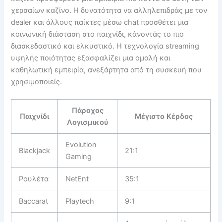
χερσαίων καζίνο. Η δυνατότητα να αλληλεπιδράς με τον
dealer και άλλους παίκτες μέσω chat προσθέτει μια
κοινωνική διάσταση στο παιχνίδι, κάνοντάς το πιο
διασκεδαστικό και ελκυστικό. Η τεχνολογία streaming
υψηλής ποιότητας εξασφαλίζει μια ομαλή και
καθηλωτική εμπειρία, ανεξάρτητα από τη συσκευή που
χρησιμοποιείς.
Πάροχος
Παιχνίδι
Μέγιστο Κέρδος
Λογισμικού
Evolution
Blackjack
21:1
Gaming
Ρουλέτα
NetEnt
35:1
Baccarat
Playtech
9:1