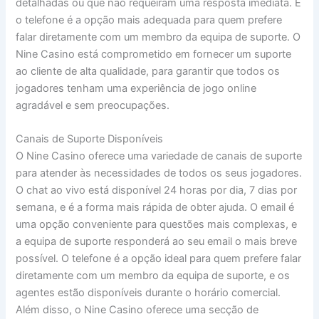
detalhadas ou que não requeiram uma resposta imediata. E
o telefone é a opção mais adequada para quem prefere
falar diretamente com um membro da equipa de suporte. O
Nine Casino está comprometido em fornecer um suporte
ao cliente de alta qualidade, para garantir que todos os
jogadores tenham uma experiência de jogo online
agradável e sem preocupações.
Canais de Suporte Disponíveis
O Nine Casino oferece uma variedade de canais de suporte
para atender às necessidades de todos os seus jogadores.
O chat ao vivo está disponível 24 horas por dia, 7 dias por
semana, e é a forma mais rápida de obter ajuda. O email é
uma opção conveniente para questões mais complexas, e
a equipa de suporte responderá ao seu email o mais breve
possível. O telefone é a opção ideal para quem prefere falar
diretamente com um membro da equipa de suporte, e os
agentes estão disponíveis durante o horário comercial.
Além disso, o Nine Casino oferece uma secção de