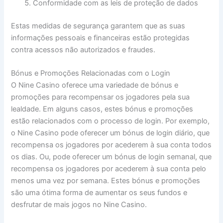
Conformidade com as leis de proteção de dados
Estas medidas de segurança garantem que as suas
informações pessoais e financeiras estão protegidas
contra acessos não autorizados e fraudes.
Bónus e Promoções Relacionadas com o Login
O Nine Casino oferece uma variedade de bónus e
promoções para recompensar os jogadores pela sua
lealdade. Em alguns casos, estes bónus e promoções
estão relacionados com o processo de login. Por exemplo,
o Nine Casino pode oferecer um bónus de login diário, que
recompensa os jogadores por acederem à sua conta todos
os dias. Ou, pode oferecer um bónus de login semanal, que
recompensa os jogadores por acederem à sua conta pelo
menos uma vez por semana. Estes bónus e promoções
são uma ótima forma de aumentar os seus fundos e
desfrutar de mais jogos no Nine Casino.