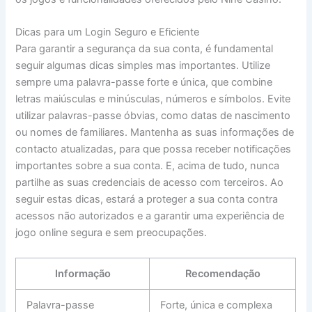
Dicas para um Login Seguro e Eficiente
Para garantir a segurança da sua conta, é fundamental
seguir algumas dicas simples mas importantes. Utilize
sempre uma palavra-passe forte e única, que combine
letras maiúsculas e minúsculas, números e símbolos. Evite
utilizar palavras-passe óbvias, como datas de nascimento
ou nomes de familiares. Mantenha as suas informações de
contacto atualizadas, para que possa receber notificações
importantes sobre a sua conta. E, acima de tudo, nunca
partilhe as suas credenciais de acesso com terceiros. Ao
seguir estas dicas, estará a proteger a sua conta contra
acessos não autorizados e a garantir uma experiência de
jogo online segura e sem preocupações.
Informação
Recomendação
Palavra-passe
Forte, única e complexa