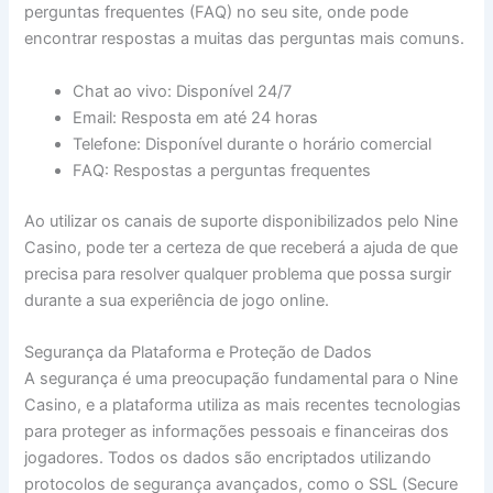
perguntas frequentes (FAQ) no seu site, onde pode
encontrar respostas a muitas das perguntas mais comuns.
Chat ao vivo: Disponível 24/7
Email: Resposta em até 24 horas
Telefone: Disponível durante o horário comercial
FAQ: Respostas a perguntas frequentes
Ao utilizar os canais de suporte disponibilizados pelo Nine
Casino, pode ter a certeza de que receberá a ajuda de que
precisa para resolver qualquer problema que possa surgir
durante a sua experiência de jogo online.
Segurança da Plataforma e Proteção de Dados
A segurança é uma preocupação fundamental para o Nine
Casino, e a plataforma utiliza as mais recentes tecnologias
para proteger as informações pessoais e financeiras dos
jogadores. Todos os dados são encriptados utilizando
protocolos de segurança avançados, como o SSL (Secure