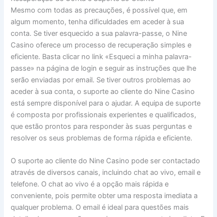
Mesmo com todas as precauções, é possível que, em
algum momento, tenha dificuldades em aceder à sua
conta. Se tiver esquecido a sua palavra-passe, o Nine
Casino oferece um processo de recuperação simples e
eficiente. Basta clicar no link «Esqueci a minha palavra-
passe» na página de login e seguir as instruções que lhe
serão enviadas por email. Se tiver outros problemas ao
aceder à sua conta, o suporte ao cliente do Nine Casino
está sempre disponível para o ajudar. A equipa de suporte
é composta por profissionais experientes e qualificados,
que estão prontos para responder às suas perguntas e
resolver os seus problemas de forma rápida e eficiente.
O suporte ao cliente do Nine Casino pode ser contactado
através de diversos canais, incluindo chat ao vivo, email e
telefone. O chat ao vivo é a opção mais rápida e
conveniente, pois permite obter uma resposta imediata a
qualquer problema. O email é ideal para questões mais