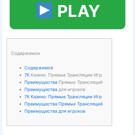
PLAY
Содержимое
Содержимое
7К
Казино: Прямые Трансляции Игр
Преимущества
Прямых Трансляций
Преимущества
для игроков
7К Казино: Прямые Трансляции Игр
Преимущества Прямых Трансляций
Преимущества для игроков