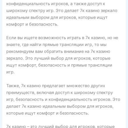
конфиденциальность игроков, а также доступ к
широкому спектру игр. Это делает 7к казино зеркало
идеальным выбором для игроков, которые ищут
комфорт и безопасность.
Если вы ищете возможность играть в 7к казино, но не
знаете, где найти прямые трансляции игр, то мы
рекомендуем вам обратить внимание на 7к казино
зеркало. Это лучший выбор для игроков, которые
ищут комфорт, безопасность и прямые трансляции
игр.
Также, 7к казино предлагает множество других
преимуществ, включая доступ к широкому спектру
игр, безопасность и конфиденциальность игроков. Это
делает 7к казино идеальным выбором для игроков,
которые ищут комфорт и безопасность.
7к казино – это лучший выбор для игроков, которые