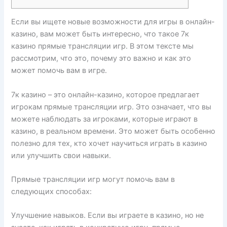
Если вы ищете новые возможности для игры в онлайн-
казино, вам может быть интересно, что такое 7к
казино прямые трансляции игр. В этом тексте мы
рассмотрим, что это, почему это важно и как это
может помочь вам в игре.
7к казино – это онлайн-казино, которое предлагает
игрокам прямые трансляции игр. Это означает, что вы
можете наблюдать за игроками, которые играют в
казино, в реальном времени. Это может быть особенно
полезно для тех, кто хочет научиться играть в казино
или улучшить свои навыки.
Прямые трансляции игр могут помочь вам в
следующих способах:
Улучшение навыков. Если вы играете в казино, но не