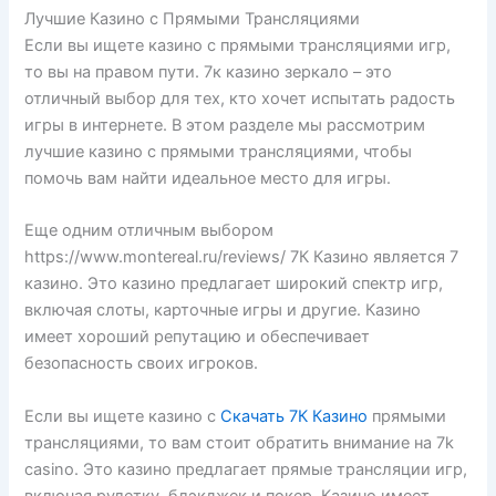
Лучшие Казино с Прямыми Трансляциями
Если вы ищете казино с прямыми трансляциями игр,
то вы на правом пути. 7к казино зеркало – это
отличный выбор для тех, кто хочет испытать радость
игры в интернете. В этом разделе мы рассмотрим
лучшие казино с прямыми трансляциями, чтобы
помочь вам найти идеальное место для игры.
Еще одним отличным выбором
https://www.montereal.ru/reviews/ 7К Казино является 7
казино. Это казино предлагает широкий спектр игр,
включая слоты, карточные игры и другие. Казино
имеет хороший репутацию и обеспечивает
безопасность своих игроков.
Если вы ищете казино с
Скачать 7К Казино
прямыми
трансляциями, то вам стоит обратить внимание на 7k
casino. Это казино предлагает прямые трансляции игр,
включая рулетку, блэкджек и покер. Казино имеет