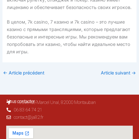
лицензию и обеспечивает безопасность своих игроков.
В целом, 7k casino, 7 казино и 7k casino – это лучшие
казино с прямыми трансляциями, которые предлагают
безопасные и интересные игры. Мы рекомендуем вам
попробовать эти казино, чтобы найти идеальное место
для игры.
←
Article précédent
Article suivant
→
Nous contacter :
110 avenue Marcel Unal, 82000 Montauban
06 83 64 74 21
contact@ja82.fr