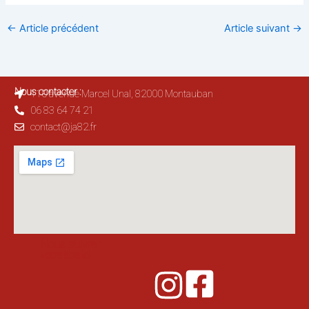
←
Article précédent
Article suivant
→
Nous contacter :
110 avenue Marcel Unal, 82000 Montauban
06 83 64 74 21
contact@ja82.fr
Nous suivre :
votre titre ici