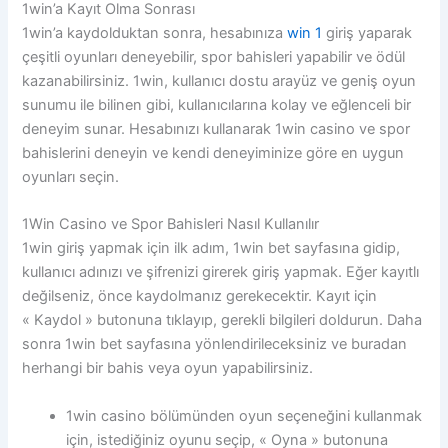
1win’a Kayıt Olma Sonrası
1win’a kaydolduktan sonra, hesabınıza
win 1
giriş yaparak
çeşitli oyunları deneyebilir, spor bahisleri yapabilir ve ödül
kazanabilirsiniz. 1win, kullanıcı dostu arayüz ve geniş oyun
sunumu ile bilinen gibi, kullanıcılarına kolay ve eğlenceli bir
deneyim sunar. Hesabınızı kullanarak 1win casino ve spor
bahislerini deneyin ve kendi deneyiminize göre en uygun
oyunları seçin.
1Win Casino ve Spor Bahisleri Nasıl Kullanılır
1win giriş yapmak için ilk adım, 1win bet sayfasına gidip,
kullanıcı adınızı ve şifrenizi girerek giriş yapmak. Eğer kayıtlı
değilseniz, önce kaydolmanız gerekecektir. Kayıt için
« Kaydol » butonuna tıklayıp, gerekli bilgileri doldurun. Daha
sonra 1win bet sayfasına yönlendirileceksiniz ve buradan
herhangi bir bahis veya oyun yapabilirsiniz.
1win casino bölümünden oyun seçeneğini kullanmak
için, istediğiniz oyunu seçip, « Oyna » butonuna